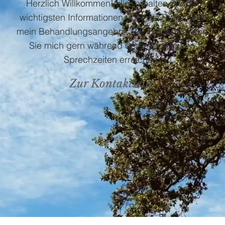
Herzlich Willkommen! Hier erhalten Sie die
wichtigsten Informationen über die Praxis und
mein Behandlungsangebot. Bei Fragen können
Sie mich gern während der telefonischen
Sprechzeiten erreichen.
Zur Kontaktseite