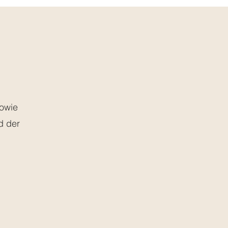
sowie
d der