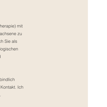
herapie) mit
rwachsene zu
h Sie als
logischen
d
bindlich
 Kontakt. Ich
.